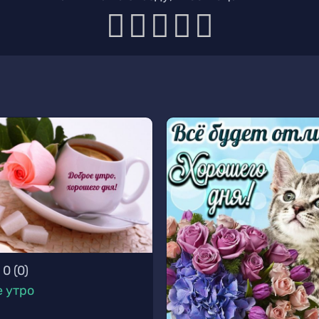
0
(
0
)
 утро