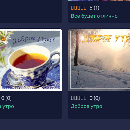
5
(
1
)
Все будет отлично
0
(
0
)
0
(
0
)
 утро
Доброе утро