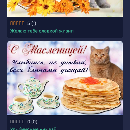
5
(
1
)
Желаю тебе сладкой жизни
0
(
0
)
Улыбнись не унывай