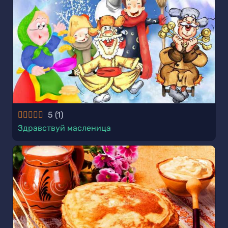
5
(
1
)
Здравствуй масленица