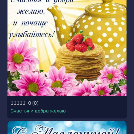
0
(
0
)
Счастья и добра желаю