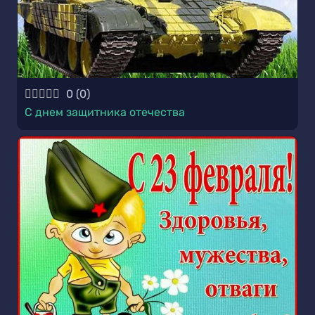
0
(
0
)
С днем защитника отечества