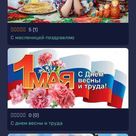
5
(
1
)
С масленицей поздравляю
0
(
0
)
С днем весны и труда