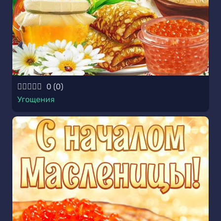
0
(
0
)
Угощения