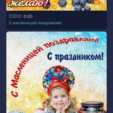
0
(
0
)
С масленицей поздравляю