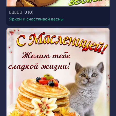
0
(
0
)
Яркой и счастливой весны