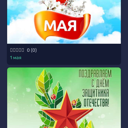
0
(
0
)
1 мая