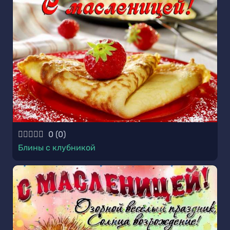
0
(
0
)
Блины с клубникой