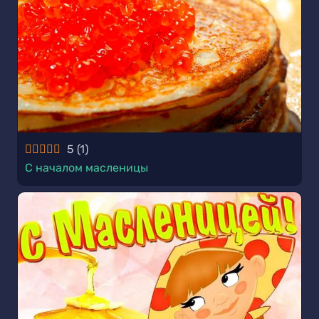
5
(
1
)
С началом масленицы