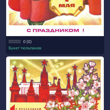
0
(
0
)
Букет тюльпанов