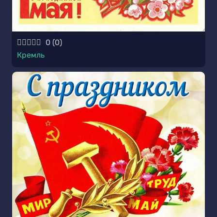
0
(
0
)
Кремль