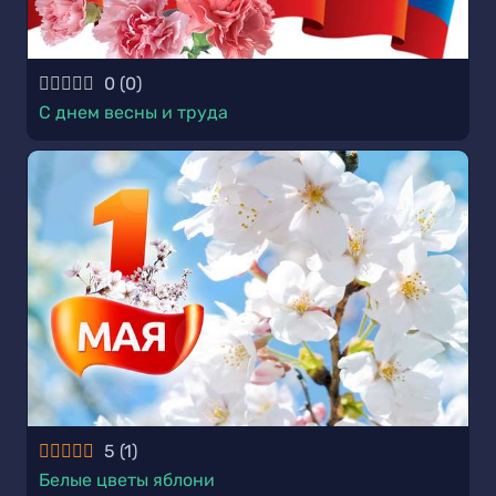
0
(
0
)
С днем весны и труда
5
(
1
)
Белые цветы яблони