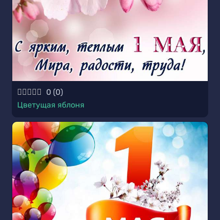
0
(
0
)
Цветущая яблоня