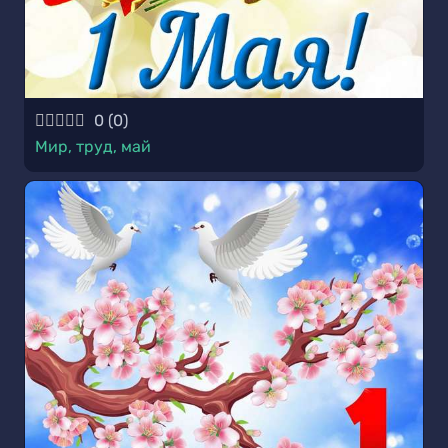
0
(
0
)
Мир, труд, май