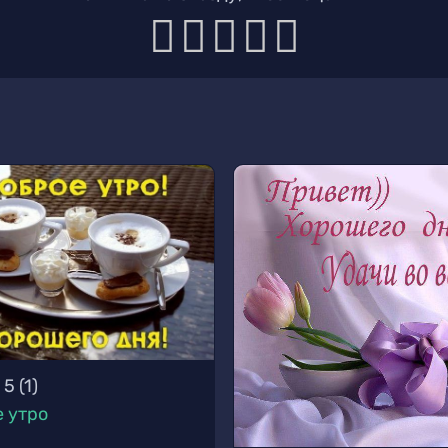
5
(
1
)
 утро