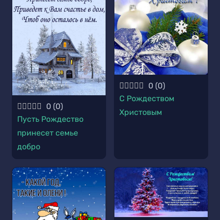
0
(
0
)
С Рождеством
0
(
0
)
Христовым
Пусть Рождество
принесет семье
добро