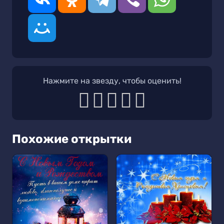
Нажмите на звезду, чтобы оценить!
Похожие открытки