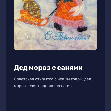
Дед мороз с санями
Советская открытка с новым годом, дед
мороз везет подарки на санях.