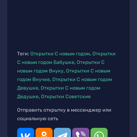
Теги:
Открытки С новым годом
,
Открытки
С новым годом Бабушке
,
Открытки С
новым годом Внуку
,
Открытки С новым
годом Внучке
,
Открытки С новым годом
Девушке
,
Открытки С новым годом
Дедушке
,
Открытки Советские
Отправить открытку в мессенджер или
социальную сеть