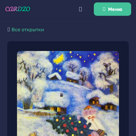
Меню
Все открытки