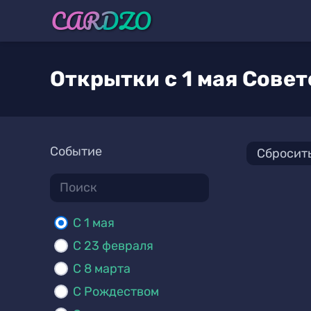
Открытки c 1 мая Сове
Событие
Сбросит
C 1 мая
С 23 февраля
С 8 марта
С Рождеством