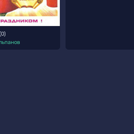
(
0
)
льпанов