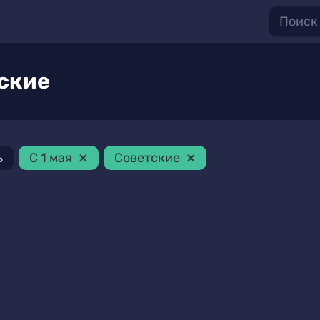
тские
×
×
ь
C 1 мая
Советские