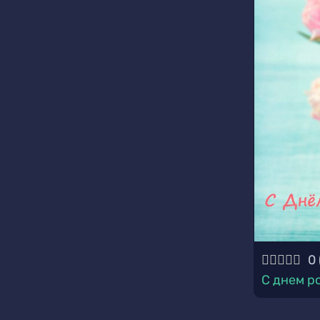
0
С днем р