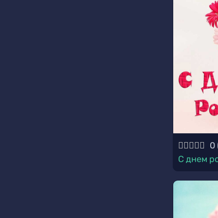
0
С днем р