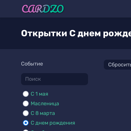
Открытки С днем рожд
Событие
Сбросит
C 1 мая
Масленица
С 8 марта
С днем рождения