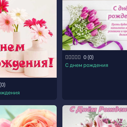
0
(
0
)
С днем рождения
(
0
)
ождения