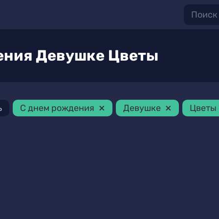
ения Девушке Цветы
×
×
ь
С днем рождения
Девушке
Цветы