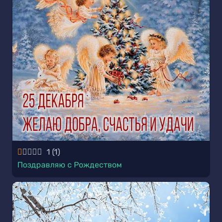
1
(
1
)
Поздравляю с Рождеством