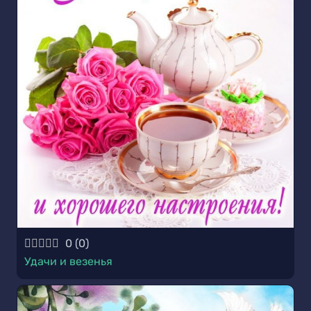
0
(
0
)
Удачи и везенья