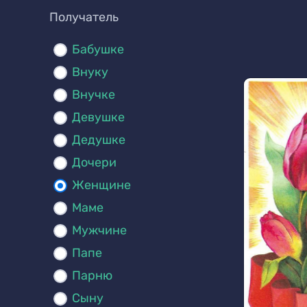
Получатель
Бабушке
Внуку
Внучке
Девушке
Дедушке
Дочери
Женщине
Маме
Мужчине
Папе
Парню
Сыну