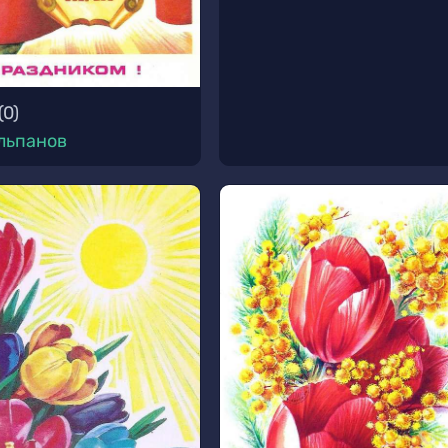
(
0
)
льпанов