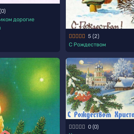
(
0
)
иком дорогие
ы
5
(
2
)
С Рождеством
0
(
0
)