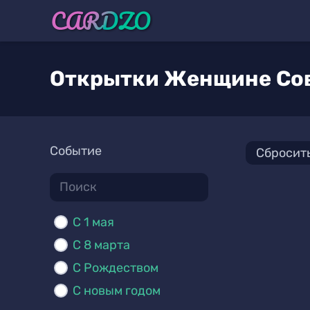
Открытки Женщине Со
Событие
Сбросит
C 1 мая
С 8 марта
С Рождеством
С новым годом