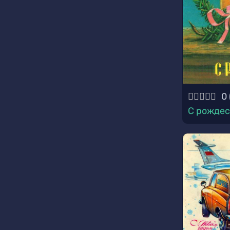
0
С рожде