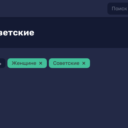
ветские
×
×
ь
Женщине
Советские