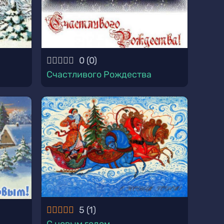
0
(
0
)
Счастливого Рождества
5
(
1
)
С новым годом