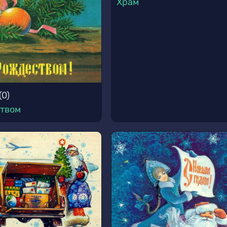
Храм
(
0
)
ством