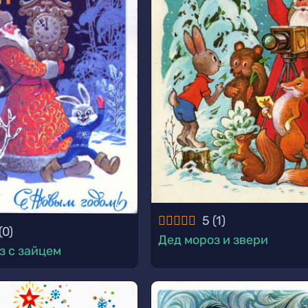
5
(
1
)
(
0
)
Дед мороз и звери
з с зайцем