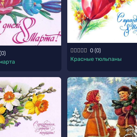
0
(
0
)
(
0
)
Красные тюльпаны
 марта