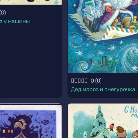
(
0
)
з у машины
0
(
0
)
Дед мороз и снегурочка