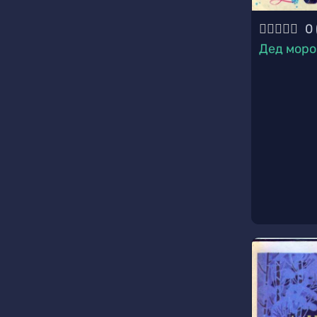
0
Дед моро