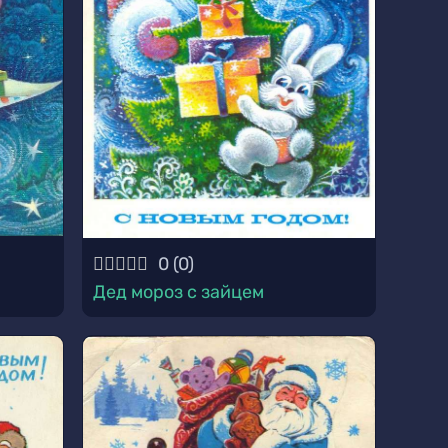
0
(
0
)
Дед мороз с зайцем