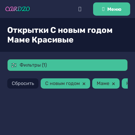
Меню
Открытки С новым годом
Маме Красивые
Фильтры (1)
×
×
Сбросить
С новым годом
Маме
Кра