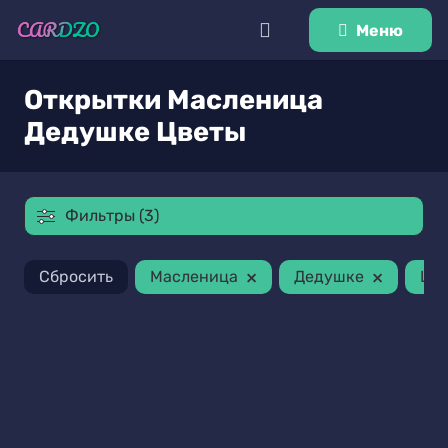
Меню
Открытки Масленица
Дедушке Цветы
Фильтры (3)
×
×
Сбросить
Масленица
Дедушке
Цв