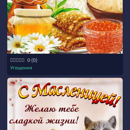
0
(
0
)
Угощения