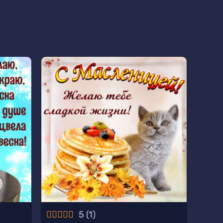
5
(
1
)