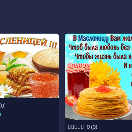
(
0
)
я
0
(
0
)