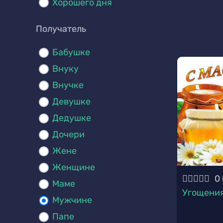
Хорошего дня
Получатель
Бабушке
Внуку
Внучке
Девушке
Дедушке
Дочери
Жене
Женщине
0
Маме
Угощени
Мужчине
Папе