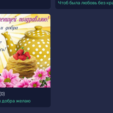
Чтоб была любовь без кр
(
0
)
и добра желаю