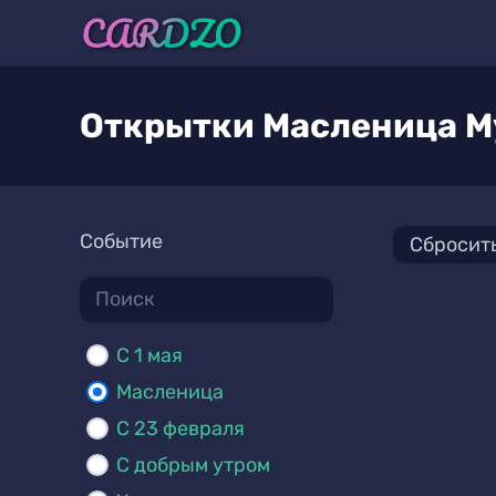
Открытки Масленица 
Событие
Сбросит
C 1 мая
Масленица
С 23 февраля
С добрым утром