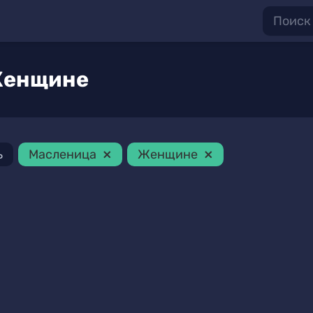
Женщине
×
×
ь
Масленица
Женщине