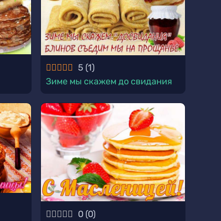
5
(
1
)
Зиме мы скажем до свидания
0
(
0
)