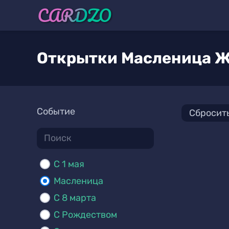
Открытки Масленица 
Событие
Сбросит
C 1 мая
Масленица
С 8 марта
С Рождеством