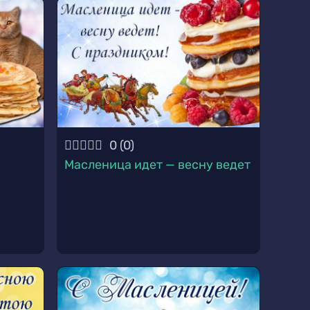
0
(
0
)
Масленица идет — весну ведет