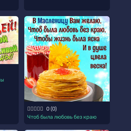
ны
0
(
0
)
Чтоб была любовь без краю