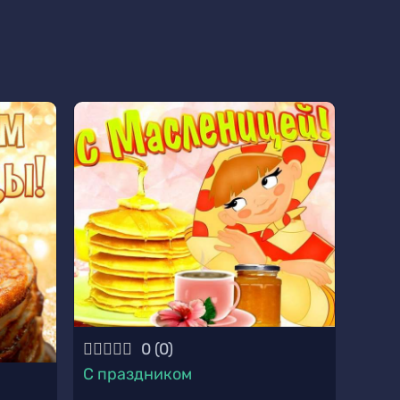
0
(
0
)
С праздником