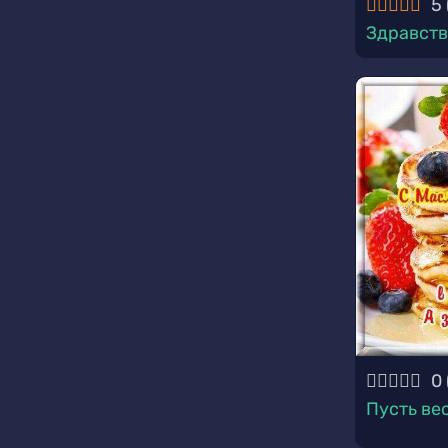
5
Здравств
0
Пусть ве