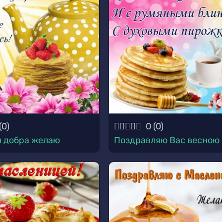
(
0
)
0
(
0
)
и добра желаю
Поздравляю Вас весною