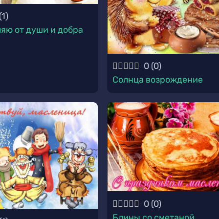
(
1
)
яю от души и добра
0
(
0
)
Солнца возрождение
0
(
0
)
Блины со сметаной