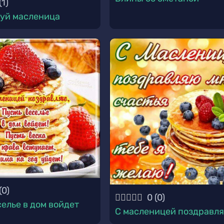
(
1
)
уй масленица
(
0
)
0
(
0
)
селье в дом войдет
С масленицей поздравл