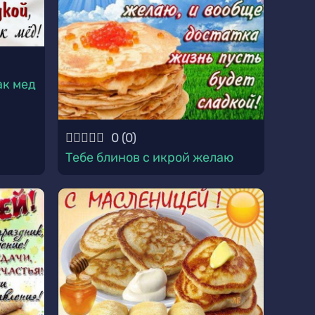
ак мед
0
(
0
)
Тебе блинов с икрой желаю