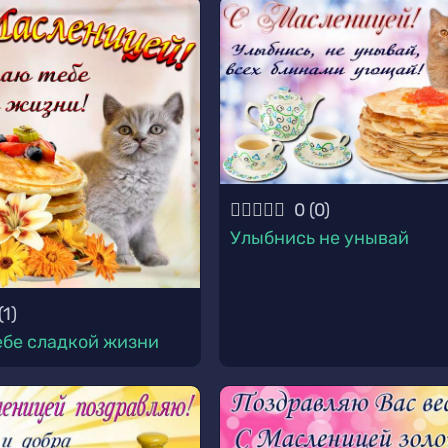
0
(
0
)
Улыбнись не унывай
(
1
)
бе сладкой жизни