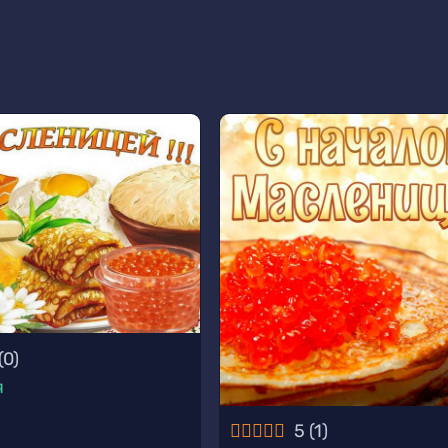
(
0
)
я
5
(
1
)