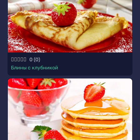
0
(
0
)
Блины с клубникой