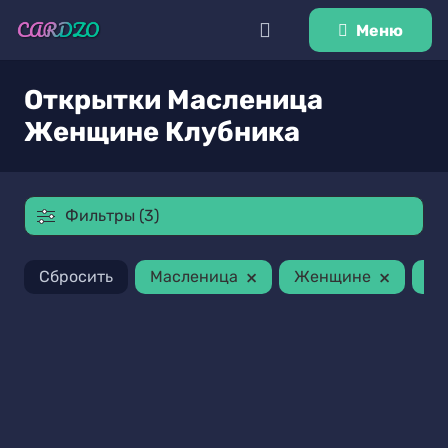
Меню
Открытки Масленица
Женщине Клубника
Фильтры (3)
×
×
Сбросить
Масленица
Женщине
Кл