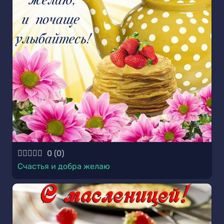
0
(
0
)
Счастья и добра желаю