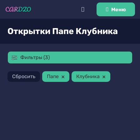
Меню
Открытки Папе Клубника
Фильтры (3)
×
×
Сбросить
Папе
Клубника