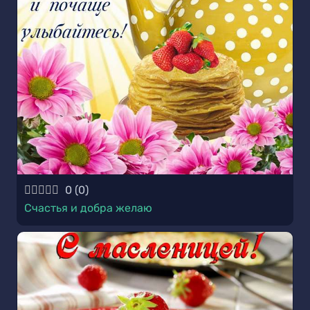
0
(
0
)
Счастья и добра желаю