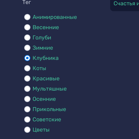
Тег
Счастья 
Анимированные
Весенние
Голуби
Зимние
Клубника
Коты
Красивые
Мультяшные
Осенние
Прикольные
Советские
Цветы