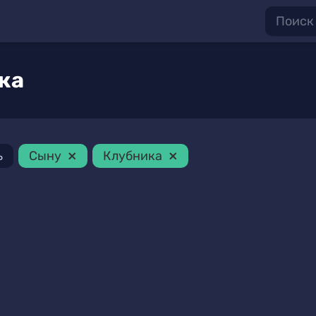
ка
×
×
ь
Сыну
Клубника